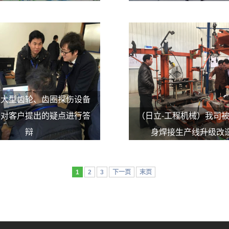
入大型齿轮、齿圈探伤设备
针对客户提出的疑点进行答
（日立-工程机械）我司
辩
身焊接生产线升级改
1
2
3
下一页
末页