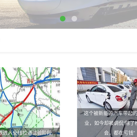
态
这个被新能源汽车带起的
业，如今却被调侃“除了
铁进入全线拉通试验阶段
会，都在亏钱”