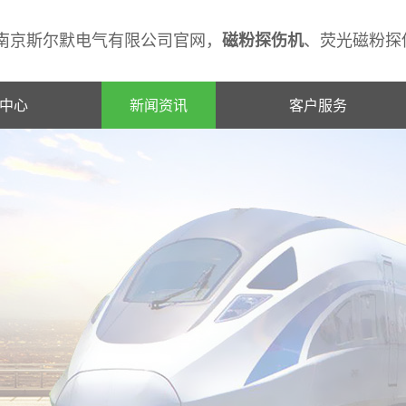
南京斯尔默电气有限公司官网，
磁粉探伤机
、荧光磁粉探伤
中心
新闻资讯
客户服务