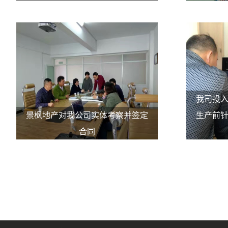
我司投
景枫地产对我公司实体考察并签定
生产前
合同