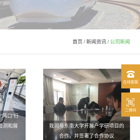
首页
/
新闻资讯
/
公司新闻
在线客服
二维码
“风口”行
检测和展
我司与东南大学开展产学研项目的
合作，并签署了合作协议