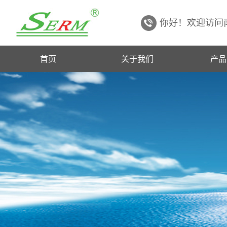
你好！欢迎访问
首页
关于我们
产品