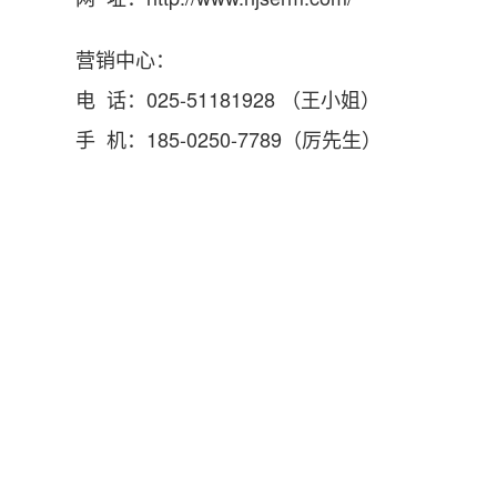
营销中心：
电 话：025-51181928 （王小姐）
手 机：185-0250-7789（厉先生）