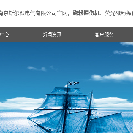
南京斯尔默电气有限公司官网，
磁粉探伤机
、荧光磁粉探伤
中心
新闻资讯
客户服务